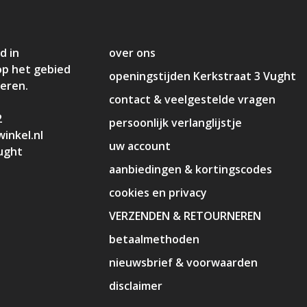
d in
over ons
op het gebied
openingstijden Kerkstraat 3 Vught
deren.
contact & veelgestelde vragen
2
persoonlijk verlanglijstje
inkel.nl
uw account
ught
aanbiedingen & kortingscodes
cookies en privacy
VERZENDEN & RETOURNEREN
betaalmethoden
nieuwsbrief & voorwaarden
disclaimer