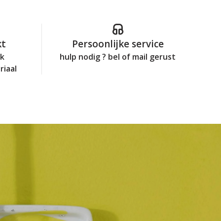
kt
Persoonlijke service
jk
hulp nodig ? bel of mail gerust
riaal