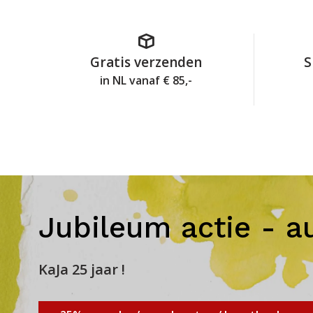
Gratis verzenden
S
in NL vanaf € 85,-
Jubileum actie - a
KaJa 25 jaar !