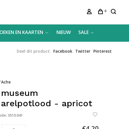
0
OEKEN EN KAARTEN
NIEUW
SALE
Deel dit product:
Facebook
Twitter
Pinterest
'Ache
1 museum
arelpotlood - apricot
ode:
3510.041
€4,20