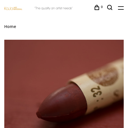
0
Home