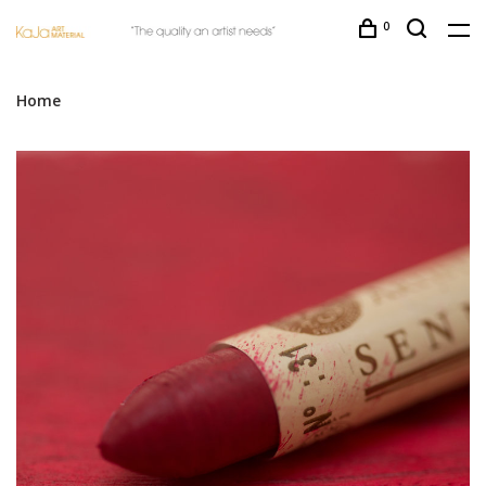
0
Home