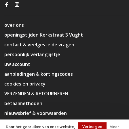
over ons
openingstijden Kerkstraat 3 Vught
contact & veelgestelde vragen
persoonlijk verlanglijstje
uw account
aanbiedingen & kortingscodes
cookies en privacy
VERZENDEN & RETOURNEREN
betaalmethoden
nieuwsbrief & voorwaarden
disclaimer
Verbergen
Door het gebruiken van onze website,
Meer