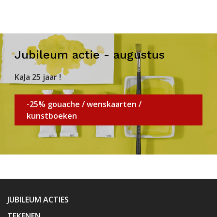
Jubileum actie - augustus
KaJa 25 jaar !
-25% gouache / wenskaarten /
kunstboeken
JUBILEUM ACTIES
TEKENEN