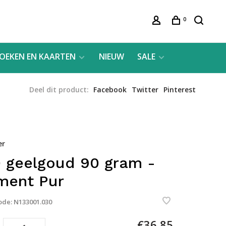
0
OEKEN EN KAARTEN
NIEUW
SALE
Deel dit product:
Facebook
Twitter
Pinterest
er
 geelgoud 90 gram -
ment Pur
ode:
N133001.030
€36,85