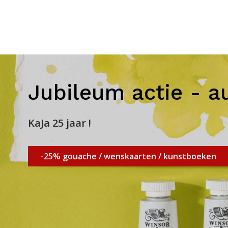
Jubileum actie - a
KaJa 25 jaar !
-25% gouache / wenskaarten / kunstboeken