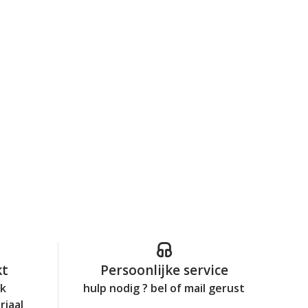
kt
Persoonlijke service
jk
hulp nodig ? bel of mail gerust
riaal