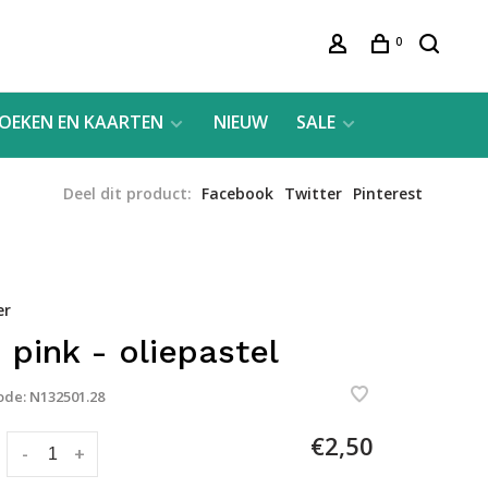
0
OEKEN EN KAARTEN
NIEUW
SALE
Deel dit product:
Facebook
Twitter
Pinterest
er
 pink - oliepastel
ode:
N132501.28
€2,50
:
-
+