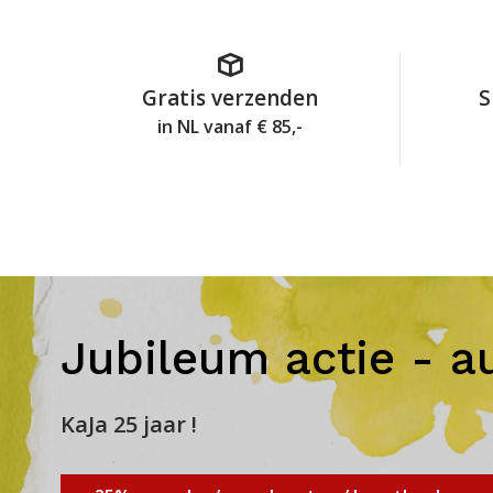
Gratis verzenden
S
in NL vanaf € 85,-
Jubileum actie - a
KaJa 25 jaar !