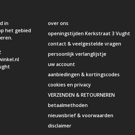
d in
over ons
op het gebied
openingstijden Kerkstraat 3 Vught
deren.
contact & veelgestelde vragen
2
persoonlijk verlanglijstje
inkel.nl
uw account
ught
aanbiedingen & kortingscodes
cookies en privacy
VERZENDEN & RETOURNEREN
betaalmethoden
nieuwsbrief & voorwaarden
disclaimer