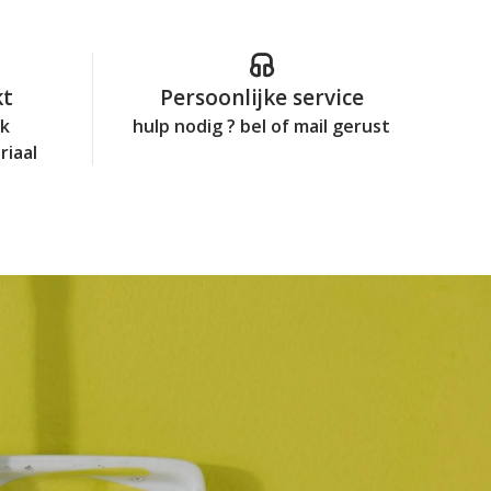
kt
Persoonlijke service
jk
hulp nodig ? bel of mail gerust
riaal