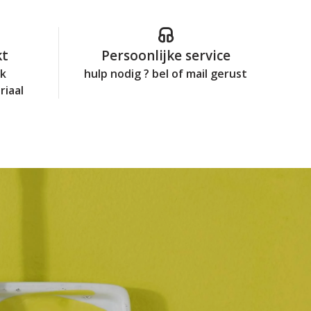
kt
Persoonlijke service
jk
hulp nodig ? bel of mail gerust
riaal