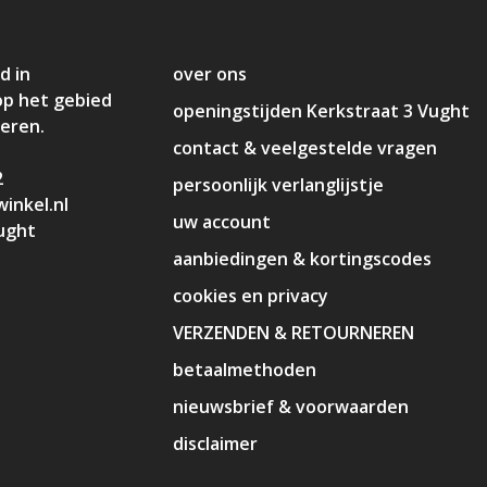
d in
over ons
op het gebied
openingstijden Kerkstraat 3 Vught
deren.
contact & veelgestelde vragen
2
persoonlijk verlanglijstje
inkel.nl
uw account
ught
aanbiedingen & kortingscodes
cookies en privacy
VERZENDEN & RETOURNEREN
betaalmethoden
nieuwsbrief & voorwaarden
disclaimer