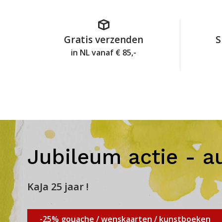
Gratis verzenden
S
in NL vanaf € 85,-
Jubileum actie - a
KaJa 25 jaar !
-25% gouache / wenskaarten / kunstboeken