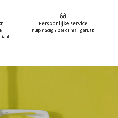
kt
Persoonlijke service
jk
hulp nodig ? bel of mail gerust
riaal