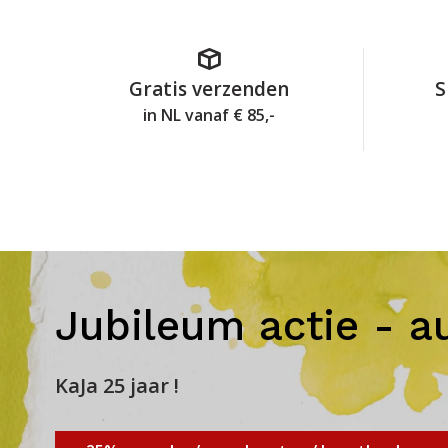
Gratis verzenden
S
in NL vanaf € 85,-
Jubileum actie - a
KaJa 25 jaar !