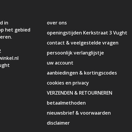
d in
over ons
op het gebied
openingstijden Kerkstraat 3 Vught
deren.
contact & veelgestelde vragen
2
persoonlijk verlanglijstje
inkel.nl
uw account
ught
aanbiedingen & kortingscodes
cookies en privacy
VERZENDEN & RETOURNEREN
betaalmethoden
nieuwsbrief & voorwaarden
disclaimer