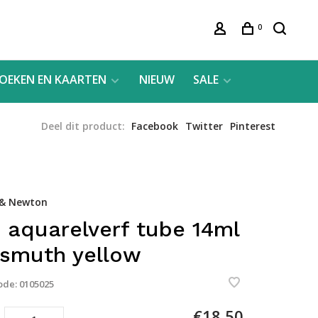
0
OEKEN EN KAARTEN
NIEUW
SALE
Deel dit product:
Facebook
Twitter
Pinterest
 & Newton
 aquarelverf tube 14ml
ismuth yellow
ode:
0105025
€18,50