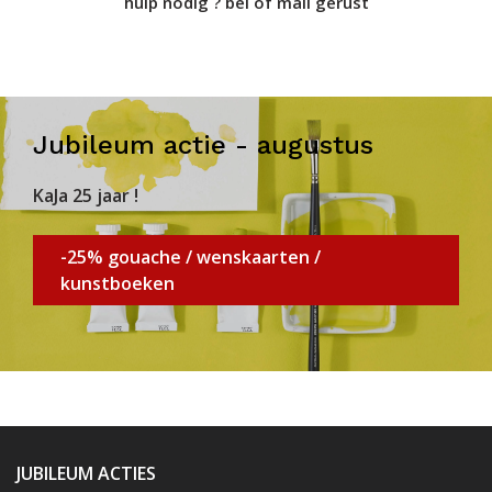
hulp nodig ? bel of mail gerust
Jubileum actie - augustus
KaJa 25 jaar !
-25% gouache / wenskaarten /
kunstboeken
JUBILEUM ACTIES