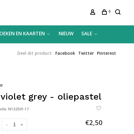
0
OEKEN EN KAARTEN
NIEUW
SALE
Deel dit product:
Facebook
Twitter
Pinterest
er
 violet grey - oliepastel
ode:
N132501.17
€2,50
:
-
+