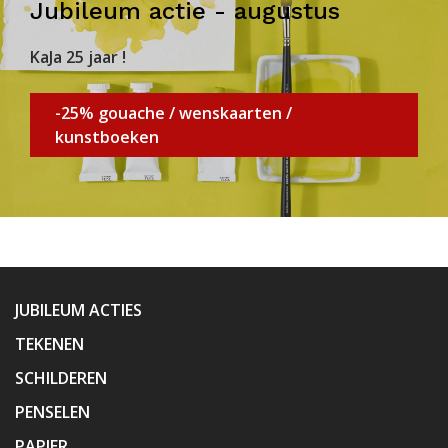
Jubileum actie - augustus
KaJa 25 jaar !
-25% gouache / wenskaarten /
kunstboeken
JUBILEUM ACTIES
TEKENEN
SCHILDEREN
PENSELEN
PAPIER