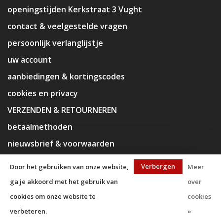
openingstijden Kerkstraat 3 Vught
contact & veelgestelde vragen
persoonlijk verlanglijstje
uw account
aanbiedingen & kortingscodes
cookies en privacy
VERZENDEN & RETOURNEREN
betaalmethoden
nieuwsbrief & voorwaarden
disclaimer
Verbergen
Door het gebruiken van onze website,
Meer
ga je akkoord met het gebruik van
over
cookies om onze website te
cookies
verbeteren.
»
© Copyright 2026 KaJa Art Material