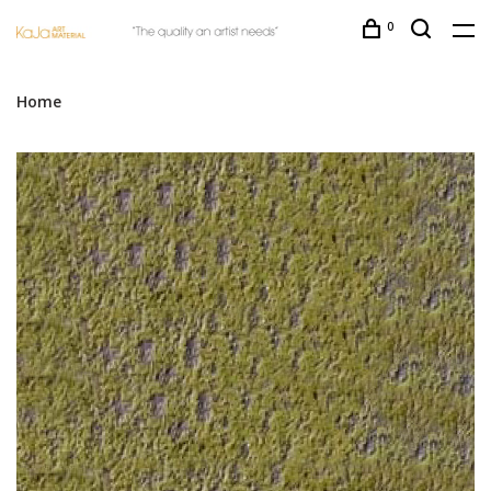
0
Home