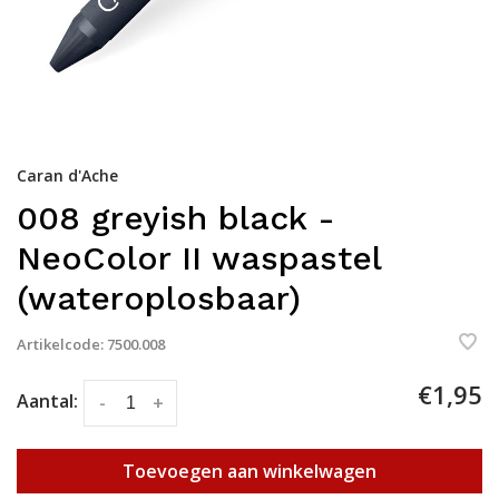
Caran d'Ache
008 greyish black -
NeoColor II waspastel
(wateroplosbaar)
Artikelcode:
7500.008
€1,95
Aantal:
-
+
Toevoegen aan winkelwagen