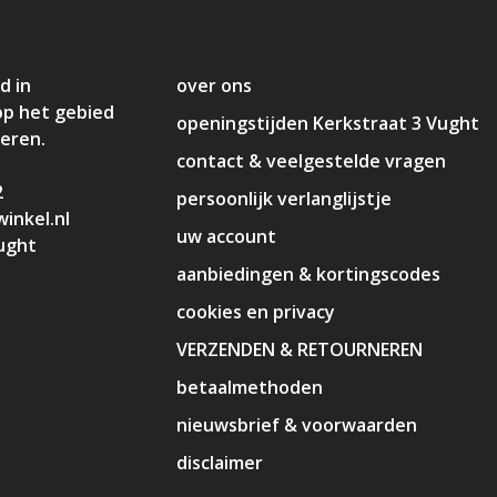
d in
over ons
op het gebied
openingstijden Kerkstraat 3 Vught
deren.
contact & veelgestelde vragen
2
persoonlijk verlanglijstje
inkel.nl
uw account
ught
aanbiedingen & kortingscodes
cookies en privacy
VERZENDEN & RETOURNEREN
betaalmethoden
nieuwsbrief & voorwaarden
disclaimer