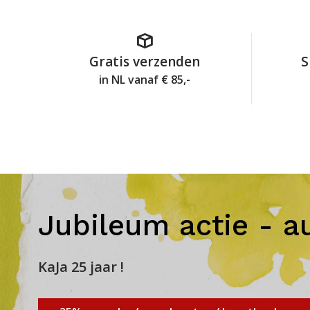
Gratis verzenden
S
in NL vanaf € 85,-
Jubileum actie - a
KaJa 25 jaar !