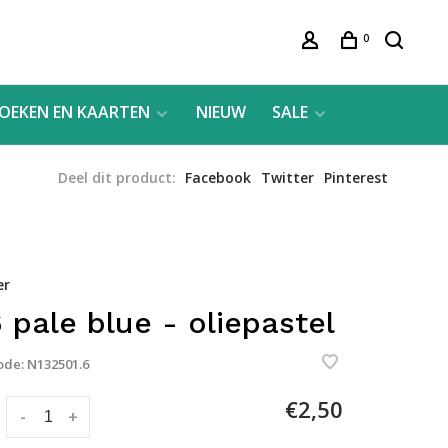
0
OEKEN EN KAARTEN
NIEUW
SALE
Deel dit product:
Facebook
Twitter
Pinterest
er
 pale blue - oliepastel
ode:
N132501.6
€2,50
:
-
+