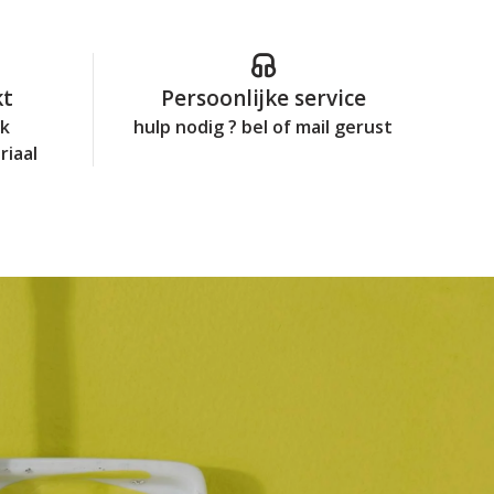
kt
Persoonlijke service
jk
hulp nodig ? bel of mail gerust
riaal