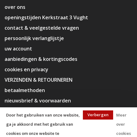
over ons
openingstijden Kerkstraat 3 Vught
contact & veelgestelde vragen
persoonlijk verlanglijstje
uw account
aanbiedingen & kortingscodes
cookies en privacy
VERZENDEN & RETOURNEREN
betaalmethoden
nieuwsbrief & voorwaarden
disclaimer
Verbergen
Door het gebruiken van onze website,
Meer
ga je akkoord met het gebruik van
over
cookies om onze website te
cookies