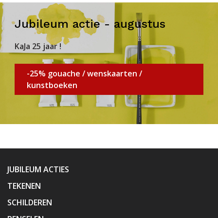
Jubileum actie - augustus
KaJa 25 jaar !
-25% gouache / wenskaarten /
kunstboeken
JUBILEUM ACTIES
TEKENEN
SCHILDEREN