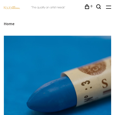
0
Home