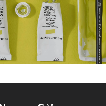
d in
over ons