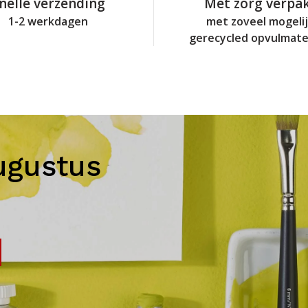
nelle verzending
Met zorg verpa
1-2 werkdagen
met zoveel mogeli
gerecycled opvulmate
ugustus