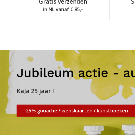
Gratis verzenden
S
in NL vanaf € 85,-
Jubileum actie - a
KaJa 25 jaar !
-25% gouache / wenskaarten / kunstboeken