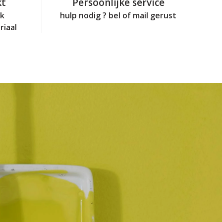
kt
Persoonlijke service
jk
hulp nodig ? bel of mail gerust
riaal