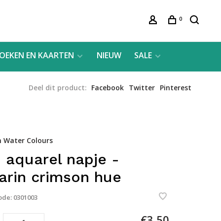
0
OEKEN EN KAARTEN
NIEUW
SALE
Deel dit product:
Facebook
Twitter
Pinterest
 Water Colours
 aquarel napje -
zarin crimson hue
ode:
0301003
€3,50