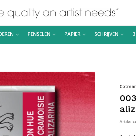
DEREN
PENSELEN
PAPIER
SCHRIJVEN
B
Cotman
003
ali
Artikelc