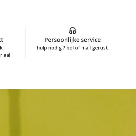
kt
Persoonlijke service
jk
hulp nodig ? bel of mail gerust
riaal