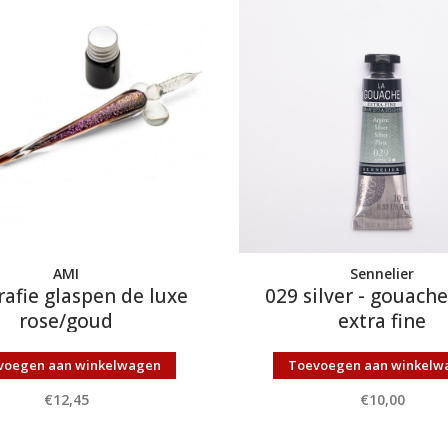
AMI
Sennelier
rafie glaspen de luxe
029 silver - gouach
rose/goud
extra fine
voegen aan winkelwagen
Toevoegen aan winkelw
€12,45
€10,00