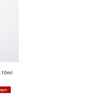
e 10ml
agen