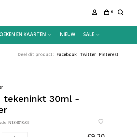
0
OEKEN EN KAARTEN
NIEUW
SALE
Deel dit product:
Facebook
Twitter
Pinterest
er
 tekeninkt 30ml -
er
ode:
N134010.02
€9,20