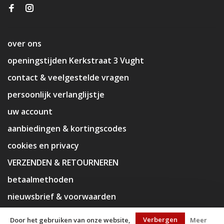
over ons
openingstijden Kerkstraat 3 Vught
contact & veelgestelde vragen
persoonlijk verlanglijstje
uw account
aanbiedingen & kortingscodes
cookies en privacy
VERZENDEN & RETOURNEREN
betaalmethoden
nieuwsbrief & voorwaarden
disclaimer
Verbergen
Door het gebruiken van onze website,
Meer