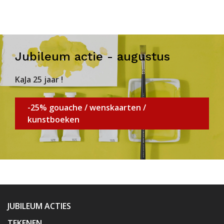
Jubileum actie - augustus
KaJa 25 jaar !
-25% gouache / wenskaarten /
kunstboeken
JUBILEUM ACTIES
TEKENEN