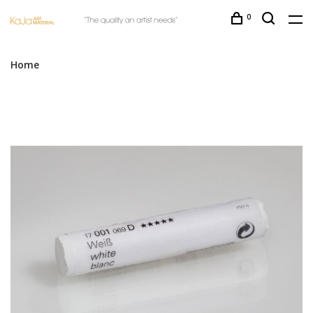
0
Home